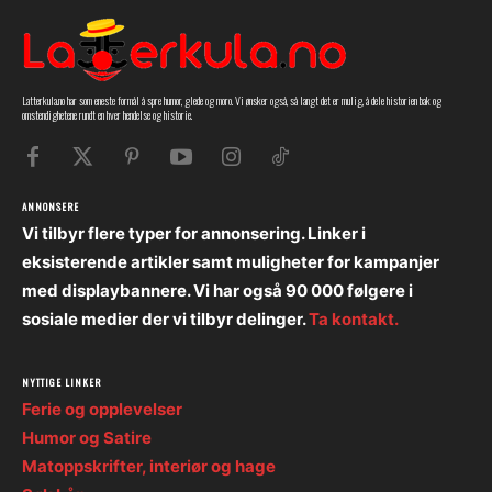
Latterkula.no har som eneste formål å spre humor, glede og moro. Vi ønsker også, så langt det er mulig, å dele historien bak og
omstendighetene rundt en hver hendelse og historie.
ANNONSERE
Vi tilbyr flere typer for annonsering. Linker i
eksisterende artikler samt muligheter for kampanjer
med displaybannere. Vi har også 90 000 følgere i
sosiale medier der vi tilbyr delinger.
Ta kontakt.
NYTTIGE LINKER
Ferie og opplevelser
Humor og Satire
Matoppskrifter, interiør og hage