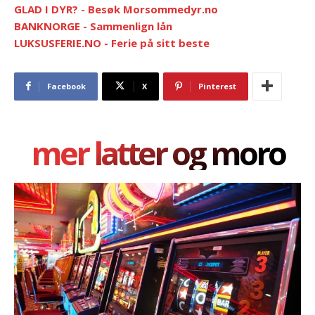
GLAD I DYR? - Besøk Morsommedyr.no
BANKNORGE - Sammenlign lån
LUKSUSFERIE.NO - Ferie på sitt beste
Facebook
X
Pinterest
mer latter og moro