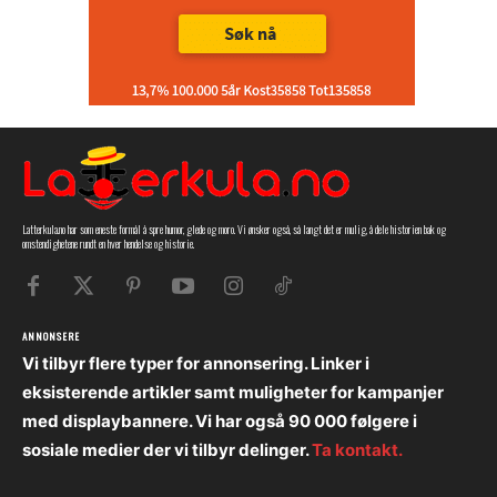
Latterkula.no har som eneste formål å spre humor, glede og moro. Vi ønsker også, så langt det er mulig, å dele historien bak og
omstendighetene rundt en hver hendelse og historie.
ANNONSERE
Vi tilbyr flere typer for annonsering. Linker i
eksisterende artikler samt muligheter for kampanjer
med displaybannere. Vi har også 90 000 følgere i
sosiale medier der vi tilbyr delinger.
Ta kontakt.