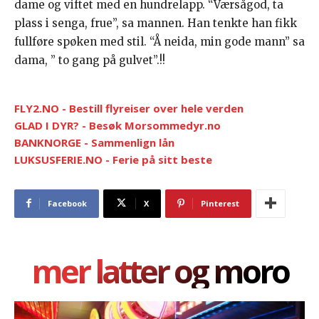
dame og viftet med en hundrelapp. “Værsågod, ta
plass i senga, frue”, sa mannen. Han tenkte han fikk
fullføre spøken med stil. “Å neida, min gode mann” sa
dama, ” to gang på gulvet”.!!
FLY2.NO - Bestill flyreiser over hele verden
GLAD I DYR? - Besøk Morsommedyr.no
BANKNORGE - Sammenlign lån
LUKSUSFERIE.NO - Ferie på sitt beste
Facebook
X
Pinterest
mer latter og moro