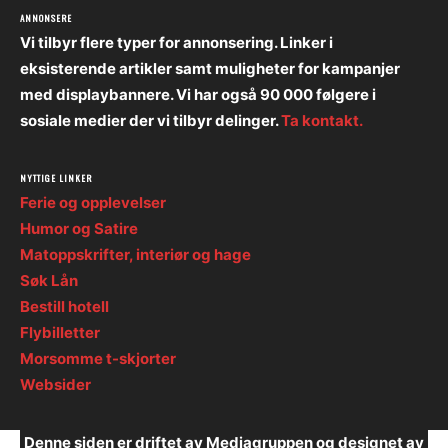
ANNONSERE
Vi tilbyr flere typer for annonsering. Linker i
eksisterende artikler samt muligheter for kampanjer
med displaybannere. Vi har også 90 000 følgere i
sosiale medier der vi tilbyr delinger.
Ta kontakt.
NYTTIGE LINKER
Ferie og opplevelser
Humor og Satire
Matoppskrifter, interiør og hage
Søk Lån
Bestill hotell
Flybilletter
Morsomme t-skjorter
Websider
Denne siden er driftet av Mediagruppen og designet av