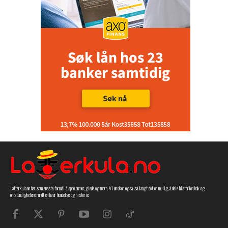
Latterkula.no har som eneste formål å spre humor, glede og moro. Vi ønsker også, så langt det er mulig, å dele historien bak og
omstendighetene rundt en hver hendelse og historie.