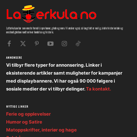
Latterkula.no har som eneste formål å spre humor, glede og moro. Vi ønsker også, så langt det er mulig, å dele historien bak og
omstendighetene rundt en hver hendelse og historie.
ANNONSERE
Vi tilbyr flere typer for annonsering. Linker i
eksisterende artikler samt muligheter for kampanjer
med displaybannere. Vi har også 90 000 følgere i
sosiale medier der vi tilbyr delinger.
Ta kontakt.
NYTTIGE LINKER
Ferie og opplevelser
Humor og Satire
Matoppskrifter, interiør og hage