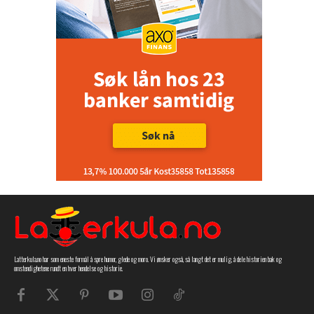
Latterkula.no har som eneste formål å spre humor, glede og moro. Vi ønsker også, så langt det er mulig, å dele historien bak og
omstendighetene rundt en hver hendelse og historie.