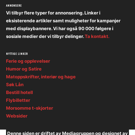
ANNONSERE
Vi tilbyr flere typer for annonsering. Linker i
eksisterende artikler samt muligheter for kampanjer
med displaybannere. Vi har også 90 000 følgere i
sosiale medier der vi tilbyr delinger.
Ta kontakt.
NYTTIGE LINKER
Ferie og opplevelser
Humor og Satire
Matoppskrifter, interiør og hage
Søk Lån
Bestill hotell
Flybilletter
Morsomme t-skjorter
Websider
Denne siden er driftet av Mediagruppen og designet av