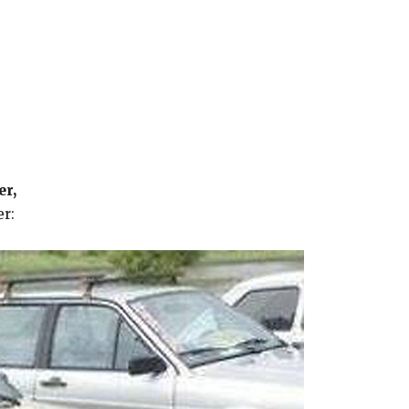
er,
er: