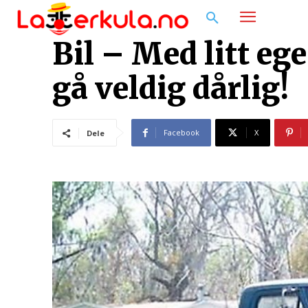
Bil – Med litt ege
gå veldig dårlig!
Facebook
X
Dele