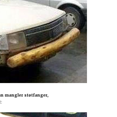
man mangler støtfanger,
t: