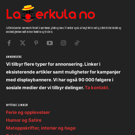
Latterkula.no har som eneste formål å spre humor, glede og moro. Vi ønsker også, så langt det er mulig, å dele historien bak og
omstendighetene rundt en hver hendelse og historie.
ANNONSERE
Vi tilbyr flere typer for annonsering. Linker i
eksisterende artikler samt muligheter for kampanjer
med displaybannere. Vi har også 90 000 følgere i
sosiale medier der vi tilbyr delinger.
Ta kontakt.
NYTTIGE LINKER
Ferie og opplevelser
Humor og Satire
Matoppskrifter, interiør og hage