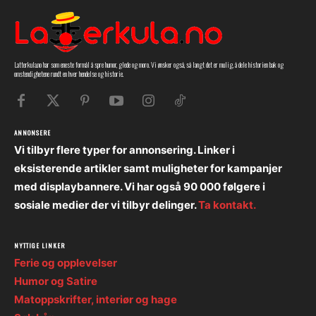
Latterkula.no har som eneste formål å spre humor, glede og moro. Vi ønsker også, så langt det er mulig, å dele historien bak og
omstendighetene rundt en hver hendelse og historie.
ANNONSERE
Vi tilbyr flere typer for annonsering. Linker i
eksisterende artikler samt muligheter for kampanjer
med displaybannere. Vi har også 90 000 følgere i
sosiale medier der vi tilbyr delinger.
Ta kontakt.
NYTTIGE LINKER
Ferie og opplevelser
Humor og Satire
Matoppskrifter, interiør og hage