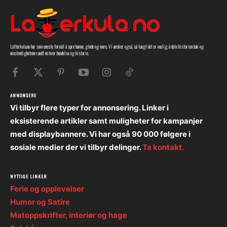
Latterkula.no har som eneste formål å spre humor, glede og moro. Vi ønsker også, så langt det er mulig, å dele historien bak og
omstendighetene rundt en hver hendelse og historie.
ANNONSERE
Vi tilbyr flere typer for annonsering. Linker i
eksisterende artikler samt muligheter for kampanjer
med displaybannere. Vi har også 90 000 følgere i
sosiale medier der vi tilbyr delinger.
Ta kontakt.
NYTTIGE LINKER
Ferie og opplevelser
Humor og Satire
Matoppskrifter, interiør og hage