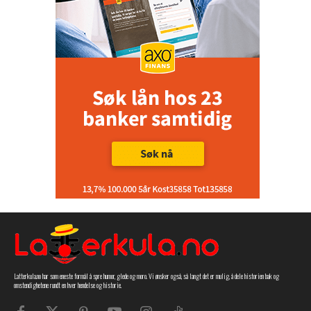
Latterkula.no har som eneste formål å spre humor, glede og moro. Vi ønsker også, så langt det er mulig, å dele historien bak og
omstendighetene rundt en hver hendelse og historie.