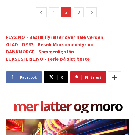
1
2
3
FLY2.NO - Bestill flyreiser over hele verden
GLAD I DYR? - Besøk Morsommedyr.no
BANKNORGE - Sammenlign lån
LUKSUSFERIE.NO - Ferie på sitt beste
Facebook
X
Pinterest
mer latter og moro