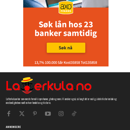
Latterkula.no har som eneste formål å spre humor, glede og moro. Vi ønsker også, så langt det er mulig, å dele historien bak og
omstendighetene rundt en hver hendelse og historie.
ANNONSERE