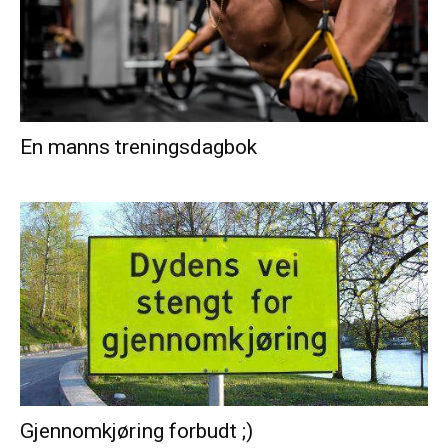
En manns treningsdagbok
Gjennomkjøring forbudt ;)