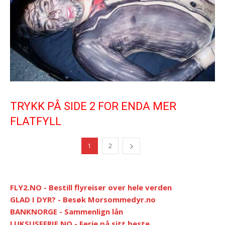
TRYKK PÅ SIDE 2 FOR ENDA MER
FLATFYLL
1
2
FLY2.NO - Bestill flyreiser over hele verden
GLAD I DYR? - Besøk Morsommedyr.no
BANKNORGE - Sammenlign lån
LUKSUSFERIE.NO - Ferie på sitt beste