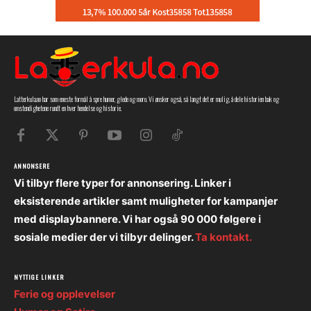
Latterkula.no har som eneste formål å spre humor, glede og moro. Vi ønsker også, så langt det er mulig, å dele historien bak og
omstendighetene rundt en hver hendelse og historie.
ANNONSERE
Vi tilbyr flere typer for annonsering. Linker i
eksisterende artikler samt muligheter for kampanjer
med displaybannere. Vi har også 90 000 følgere i
sosiale medier der vi tilbyr delinger.
Ta kontakt.
NYTTIGE LINKER
Ferie og opplevelser