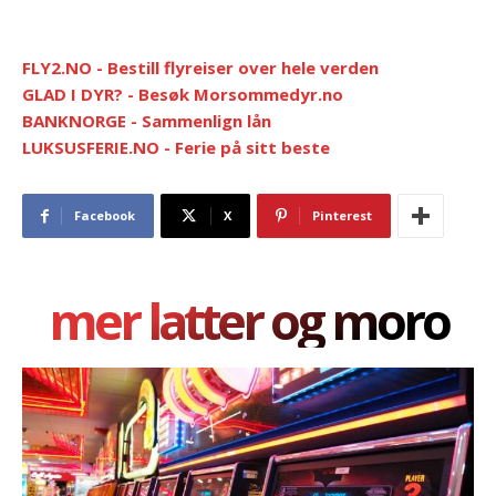
FLY2.NO - Bestill flyreiser over hele verden
GLAD I DYR? - Besøk Morsommedyr.no
BANKNORGE - Sammenlign lån
LUKSUSFERIE.NO - Ferie på sitt beste
Facebook
X
Pinterest
mer latter og moro