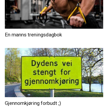
En manns treningsdagbok
Gjennomkjøring forbudt ;)