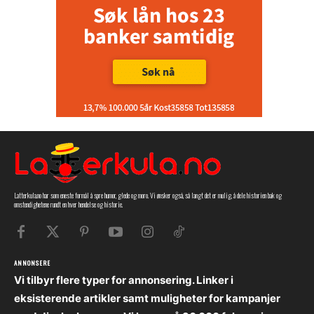
Latterkula.no har som eneste formål å spre humor, glede og moro. Vi ønsker også, så langt det er mulig, å dele historien bak og
omstendighetene rundt en hver hendelse og historie.
ANNONSERE
Vi tilbyr flere typer for annonsering. Linker i
eksisterende artikler samt muligheter for kampanjer