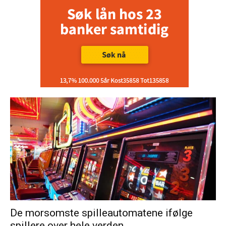
De morsomste spilleautomatene ifølge
spillere over hele verden