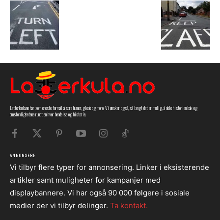
Latterkula.no har som eneste formål å spre humor, glede og moro. Vi ønsker også, så langt det er mulig, å dele historien bak og
omstendighetene rundt en hver hendelse og historie.
ANNONSERE
Vi tilbyr flere typer for annonsering. Linker i eksisterende
artikler samt muligheter for kampanjer med
displaybannere. Vi har også 90 000 følgere i sosiale
medier der vi tilbyr delinger.
Ta kontakt.