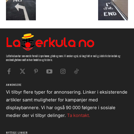
Latterkula.no har som eneste formål å spre humor, glede og moro. Vi ønsker også, så langt det er mulig, å dele historien bak og
omstendighetene rundt en hver hendelse og historie.
ANNONSERE
Vi tilbyr flere typer for annonsering. Linker i eksisterende
artikler samt muligheter for kampanjer med
displaybannere. Vi har også 90 000 følgere i sosiale
medier der vi tilbyr delinger.
Ta kontakt.
NYTTIGE LINKER