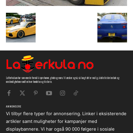
Latterkula.no har som eneste formål å spre humor, glede og moro. Vi ønsker også, så langt det er mulig, å dele historien bak og
omstendighetene rundt en hver hendelse og historie.
ANNONSERE
Vi tilbyr flere typer for annonsering. Linker i eksisterende
artikler samt muligheter for kampanjer med
displaybannere. Vi har også 90 000 følgere i sosiale