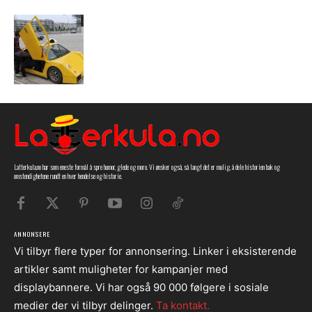
Latterkula.no har som eneste formål å spre humor, glede og moro. Vi ønsker også, så langt det er mulig, å dele historien bak og
omstendighetene rundt en hver hendelse og historie.
ANNONSERE
Vi tilbyr flere typer for annonsering. Linker i eksisterende
artikler samt muligheter for kampanjer med
displaybannere. Vi har også 90 000 følgere i sosiale
medier der vi tilbyr delinger.
Ta kontakt.