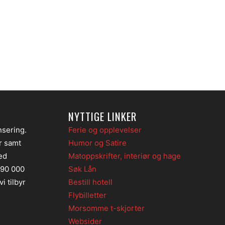
NYTTIGE LINKER
nsering.
Ferie og opplevelser
er samt
Humor og Satire
ed
Matoppskrifter, interiør og hage
 90 000
Søk Lån
i tilbyr
Bestill hotell
Flybilletter
Morsomme t-skjorter
Websider