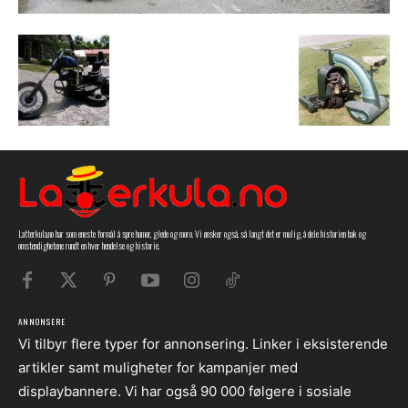
Latterkula.no har som eneste formål å spre humor, glede og moro. Vi ønsker også, så langt det er mulig, å dele historien bak og
omstendighetene rundt en hver hendelse og historie.
ANNONSERE
Vi tilbyr flere typer for annonsering. Linker i eksisterende
artikler samt muligheter for kampanjer med
displaybannere. Vi har også 90 000 følgere i sosiale