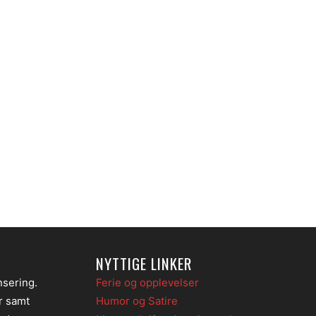
NYTTIGE LINKER
nsering.
Ferie og opplevelser
er samt
Humor og Satire