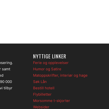
NYTTIGE LINKER
nsering.
Ferie og opplevelser
er samt
Humor og Satire
ed
Matoppskrifter, interiør og hage
 90 000
Søk Lån
i tilbyr
Bestill hotell
Flybilletter
Morsomme t-skjorter
Websider