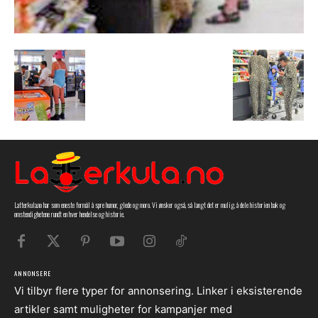
Latterkula.no har som eneste formål å spre humor, glede og moro. Vi ønsker også, så langt det er mulig, å dele historien bak og
omstendighetene rundt en hver hendelse og historie.
ANNONSERE
Vi tilbyr flere typer for annonsering. Linker i eksisterende
artikler samt muligheter for kampanjer med