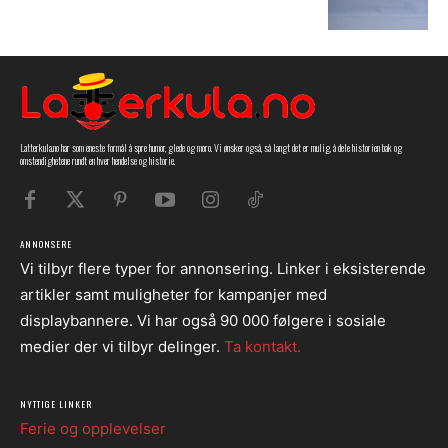
Latterkula.no har som eneste formål å spre humor, glede og moro. Vi ønsker også, så langt det er mulig, å dele historien bak og
omstendighetene rundt en hver hendelse og historie.
ANNONSERE
Vi tilbyr flere typer for annonsering. Linker i eksisterende
artikler samt muligheter for kampanjer med
displaybannere. Vi har også 90 000 følgere i sosiale
medier der vi tilbyr delinger.
Ta kontakt.
NYTTIGE LINKER
Ferie og opplevelser