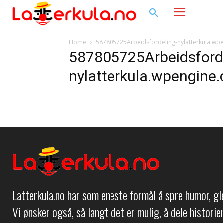
Home
587805725Arbeidsfordeling-nylatterkula.wp
587805725Arbeidsforde
nylatterkula.wpengine
Latterkula.no har som eneste formål å spre humor, g
Vi ønsker også, så langt det er mulig, å dele histori