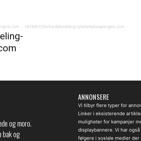
engine.com
587805725Arbeidsfordeling-nylatterkula.wpengine.com
ling-
.com
ANNONSERE
Vi tilbyr flere typer for anno
Linker i eksisterende artikl
lede og moro.
muligheter for kampanjer m
displaybannere. Vi har også
en bak og
følgere i sosiale medier der v