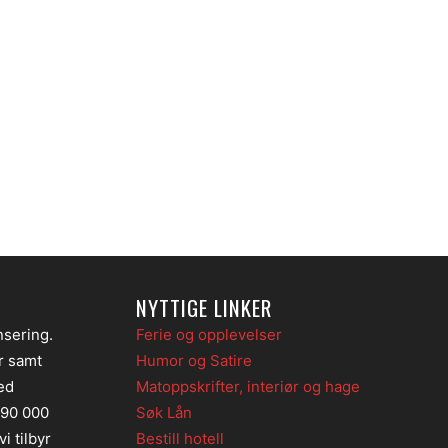
NYTTIGE LINKER
nsering.
Ferie og opplevelser
er samt
Humor og Satire
ed
Matoppskrifter, interiør og hage
 90 000
Søk Lån
i tilbyr
Bestill hotell