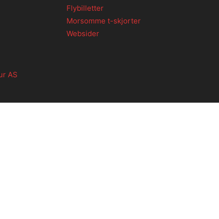
Flybilletter
Morsomme t-skjorter
Websider
ur AS