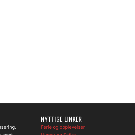
NYTTIGE LINKER
nsering.
Ferie og opplevelser
er samt
Humor og Satire