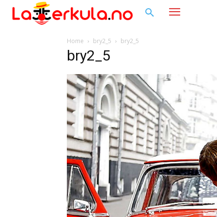
Home
bry2_5
bry2_5
bry2_5