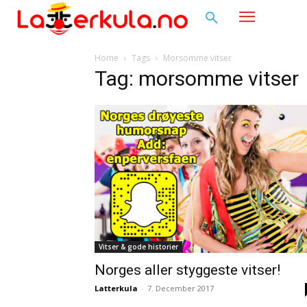
Home
Tags
Morsomme vitser
Tag: morsomme vitser
Vitser & gode historier
Norges aller styggeste vitser!
Latterkula
-
7. December 2017