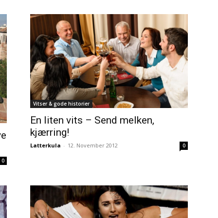
Vitser & gode historier
En liten vits – Send melken,
kjærring!
ve
Latterkula
-
12. November 2012
0
0