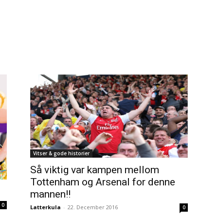
Vitser & gode historier
Så viktig var kampen mellom
Tottenham og Arsenal for denne
mannen!!
0
Latterkula
-
22. December 2016
0