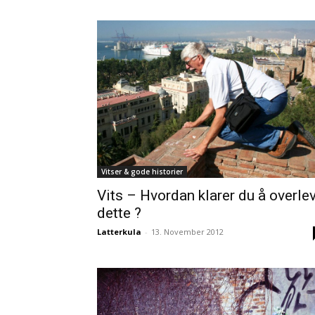
Vitser & gode historier
Vits – Hvordan klarer du å overle
dette ?
Latterkula
-
13. November 2012