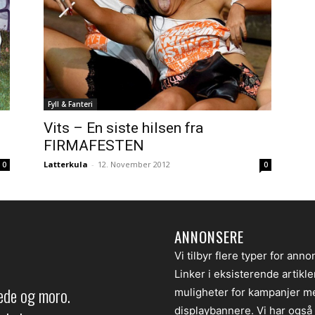
Fyll & Fanteri
Vits – En siste hilsen fra
FIRMAFESTEN
Latterkula
-
12. November 2012
0
0
ANNONSERE
Vi tilbyr flere typer for anno
Linker i eksisterende artikl
lede og moro.
muligheter for kampanjer m
displaybannere. Vi har også