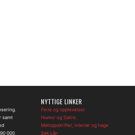
NYTTIGE LINKER
nsering.
Ferie og opplevelser
er samt
Humor og Satire
ed
Matoppskrifter, interiør og hage
 90 000
Søk Lån