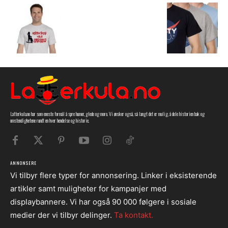
Latterkula.no har som eneste formål å spre humor, glede og moro. Vi ønsker også, så langt det er mulig, å dele historien bak og
omstendighetene rundt en hver hendelse og historie.
ANNONSERE
Vi tilbyr flere typer for annonsering. Linker i eksisterende
artikler samt muligheter for kampanjer med
displaybannere. Vi har også 90 000 følgere i sosiale
medier der vi tilbyr delinger.
Ta kontakt.