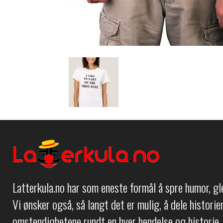
Latterkula.no har som eneste formål å spre humor, g
Vi ønsker også, så langt det er mulig, å dele histori
omstendighetene rundt en hver hendelse og historie.