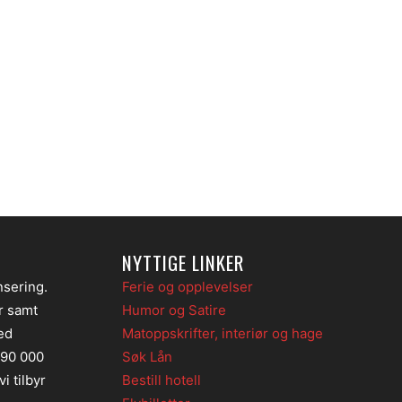
NYTTIGE LINKER
nsering.
Ferie og opplevelser
er samt
Humor og Satire
ed
Matoppskrifter, interiør og hage
 90 000
Søk Lån
i tilbyr
Bestill hotell