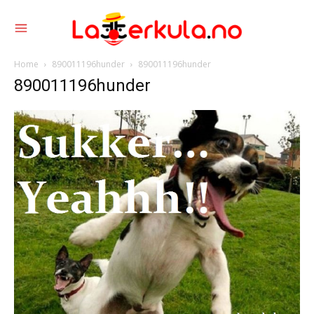
Home
890011196hunder
890011196hunder
890011196hunder