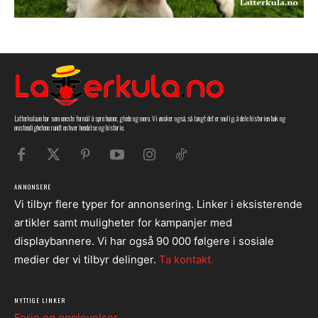
Latterkula.no har som eneste formål å spre humor, glede og moro. Vi ønsker også, så langt det er mulig, å dele historien bak og
omstendighetene rundt en hver hendelse og historie.
ANNONSERE
Vi tilbyr flere typer for annonsering. Linker i eksisterende
artikler samt muligheter for kampanjer med
displaybannere. Vi har også 90 000 følgere i sosiale
medier der vi tilbyr delinger.
Ta kontakt.
NYTTIGE LINKER
Ferie og opplevelser