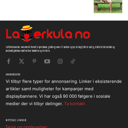
Latterkula.no har som eneste formål å spre humor, glede og moro. Vi ønsker også, så langt det er mulig, å dele historien bak og
omstendighetene rundt en hver hendelse og historie.
ANNONSERE
Vi tilbyr flere typer for annonsering. Linker i eksisterende
artikler samt muligheter for kampanjer med
displaybannere. Vi har også 90 000 følgere i sosiale
medier der vi tilbyr delinger.
Ta kontakt.
NYTTIGE LINKER
Ferie og opplevelser