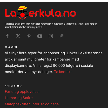
Latterkula.no har som eneste formål å spre humor, glede og moro. Vi ønsker også, så langt det er mulig, å dele historien bak og
omstendighetene rundt en hver hendelse og historie.
ANNONSERE
Vi tilbyr flere typer for annonsering. Linker i eksisterende
artikler samt muligheter for kampanjer med
displaybannere. Vi har også 90 000 følgere i sosiale
medier der vi tilbyr delinger.
Ta kontakt.
NYTTIGE LINKER
Ferie og opplevelser
Humor og Satire
Matoppskrifter, interiør og hage