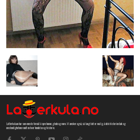
Latterkula.no har som eneste formål å spre humor, glede og moro. Vi ønsker også, så langt det er mulig, å dele historien bak og
omstendighetene rundt en hver hendelse og historie.