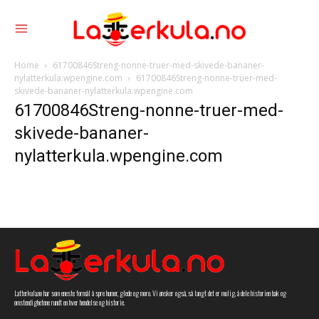
Home
61700846Streng-nonne-truer-med-skivede-bananer-
nylatterkula.wpengine.com
61700846Streng-nonne-truer-med-
skivede-bananer-nylatterkula.wpengine.com
61700846Streng-nonne-truer-med-
skivede-bananer-
nylatterkula.wpengine.com
Latterkula.no har som eneste formål å spre humor, glede og moro. Vi ønsker også, så langt det er mulig, å dele historien bak og
omstendighetene rundt en hver hendelse og historie.