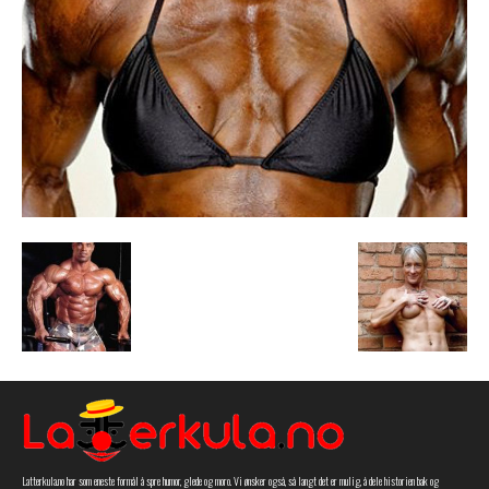
Latterkula.no har som eneste formål å spre humor, glede og moro. Vi ønsker også, så langt det er mulig, å dele historien bak og