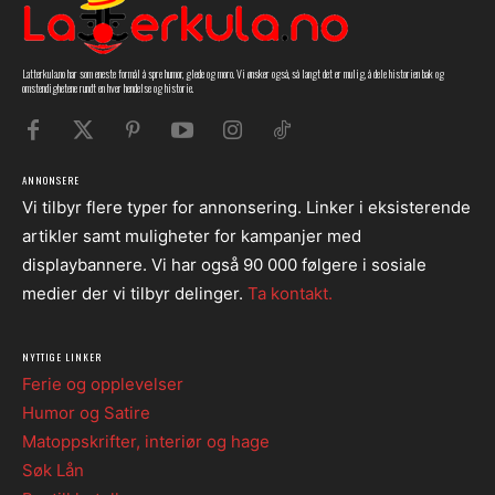
Latterkula.no har som eneste formål å spre humor, glede og moro. Vi ønsker også, så langt det er mulig, å dele historien bak og
omstendighetene rundt en hver hendelse og historie.
ANNONSERE
Vi tilbyr flere typer for annonsering. Linker i eksisterende
artikler samt muligheter for kampanjer med
displaybannere. Vi har også 90 000 følgere i sosiale
medier der vi tilbyr delinger.
Ta kontakt.
NYTTIGE LINKER
Ferie og opplevelser
Humor og Satire
Matoppskrifter, interiør og hage
Søk Lån