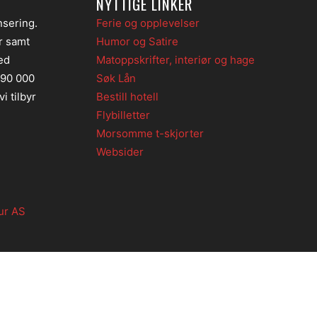
NYTTIGE LINKER
nsering.
Ferie og opplevelser
er samt
Humor og Satire
ed
Matoppskrifter, interiør og hage
 90 000
Søk Lån
i tilbyr
Bestill hotell
Flybilletter
Morsomme t-skjorter
Websider
ur AS