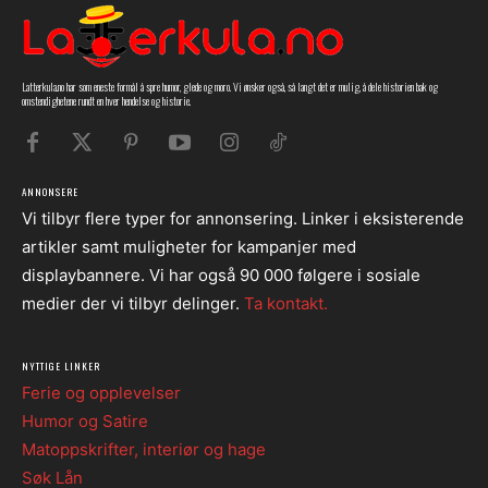
Latterkula.no har som eneste formål å spre humor, glede og moro. Vi ønsker også, så langt det er mulig, å dele historien bak og
omstendighetene rundt en hver hendelse og historie.
ANNONSERE
Vi tilbyr flere typer for annonsering. Linker i eksisterende
artikler samt muligheter for kampanjer med
displaybannere. Vi har også 90 000 følgere i sosiale
medier der vi tilbyr delinger.
Ta kontakt.
NYTTIGE LINKER
Ferie og opplevelser
Humor og Satire
Matoppskrifter, interiør og hage
Søk Lån