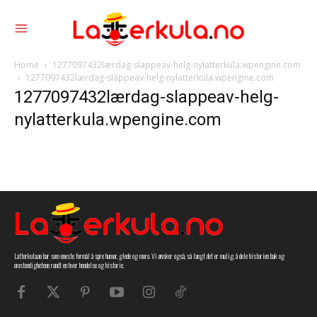
Home
1277097432lærdag-slappeav-helg-nylatterkula.wpengine.com
1277097432lærdag-slappeav-helg-nylatterkula.wpengine.com
1277097432lærdag-slappeav-helg-
nylatterkula.wpengine.com
Latterkula.no har som eneste formål å spre humor, glede og moro. Vi ønsker også, så langt det er mulig, å dele historien bak og
omstendighetene rundt en hver hendelse og historie.