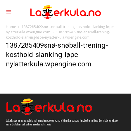
Home
1387285409snø-snøball-trening-kosthold-slanking-løpe-
nylatterkula.wpengine.com
1387285409snø-snøball-trening-
kosthold-slanking-løpe-nylatterkula.wpengine.com
1387285409snø-snøball-trening-
kosthold-slanking-løpe-
nylatterkula.wpengine.com
Latterkula.no har som eneste formål å spre humor, glede og moro. Vi ønsker også, så langt det er mulig, å dele historien bak og
omstendighetene rundt en hver hendelse og historie.