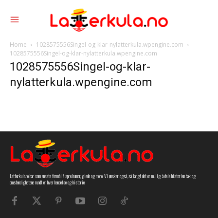
Home
1028575556Singel-og-klar-nylatterkula.wpengine.com
1028575556Singel-og-klar-nylatterkula.wpengine.com
1028575556Singel-og-klar-
nylatterkula.wpengine.com
Latterkula.no har som eneste formål å spre humor, glede og moro. Vi ønsker også, så langt det er mulig, å dele historien bak og
omstendighetene rundt en hver hendelse og historie.