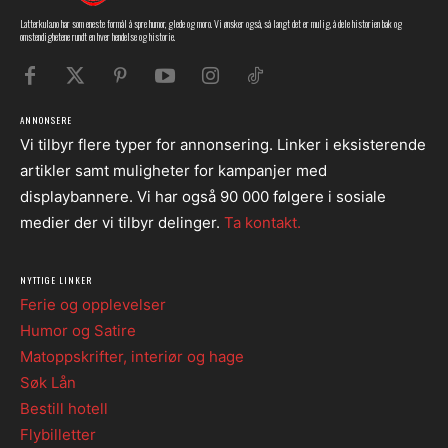
Latterkula.no har som eneste formål å spre humor, glede og moro. Vi ønsker også, så langt det er mulig, å dele historien bak og
omstendighetene rundt en hver hendelse og historie.
ANNONSERE
Vi tilbyr flere typer for annonsering. Linker i eksisterende
artikler samt muligheter for kampanjer med
displaybannere. Vi har også 90 000 følgere i sosiale
medier der vi tilbyr delinger.
Ta kontakt.
NYTTIGE LINKER
Ferie og opplevelser
Humor og Satire
Matoppskrifter, interiør og hage
Søk Lån
Bestill hotell
Flybilletter