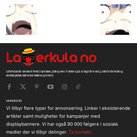
Latterkula.no har som eneste formål å spre humor, glede og moro. Vi ønsker også, så langt det er mulig, å dele historien bak og
omstendighetene rundt en hver hendelse og historie.
ANNONSERE
Vi tilbyr flere typer for annonsering. Linker i eksisterende
artikler samt muligheter for kampanjer med
displaybannere. Vi har også 90 000 følgere i sosiale
medier der vi tilbyr delinger.
Ta kontakt.