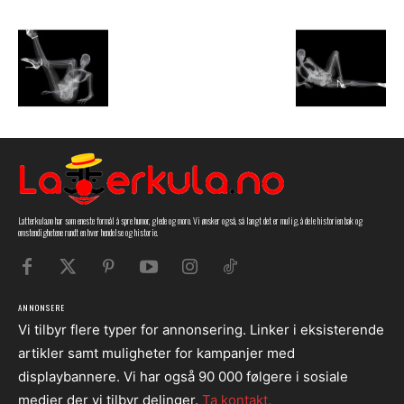
Latterkula.no har som eneste formål å spre humor, glede og moro. Vi ønsker også, så langt det er mulig, å dele historien bak og
omstendighetene rundt en hver hendelse og historie.
ANNONSERE
Vi tilbyr flere typer for annonsering. Linker i eksisterende
artikler samt muligheter for kampanjer med
displaybannere. Vi har også 90 000 følgere i sosiale
medier der vi tilbyr delinger.
Ta kontakt.