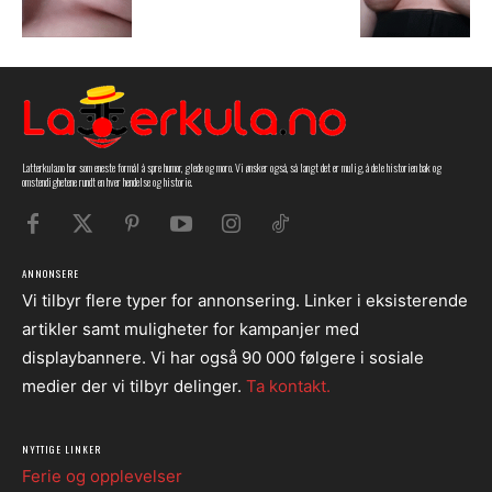
Latterkula.no har som eneste formål å spre humor, glede og moro. Vi ønsker også, så langt det er mulig, å dele historien bak og
omstendighetene rundt en hver hendelse og historie.
ANNONSERE
Vi tilbyr flere typer for annonsering. Linker i eksisterende
artikler samt muligheter for kampanjer med
displaybannere. Vi har også 90 000 følgere i sosiale
medier der vi tilbyr delinger.
Ta kontakt.
NYTTIGE LINKER
Ferie og opplevelser