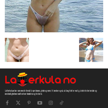
Latterkula.no har som eneste formål å spre humor, glede og moro. Vi ønsker også, så langt det er mulig, å dele historien bak og
omstendighetene rundt en hver hendelse og historie.