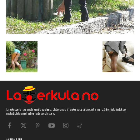
Latterkula.no har som eneste formål å spre humor, glede og moro. Vi ønsker også, så langt det er mulig, å dele historien bak og
omstendighetene rundt en hver hendelse og historie.
ANNONSERE