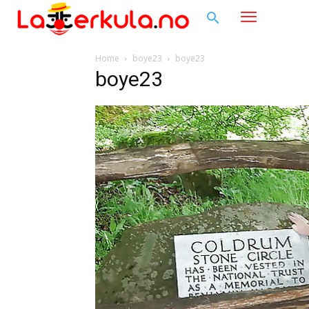
Home
boye23
boye23
boye23