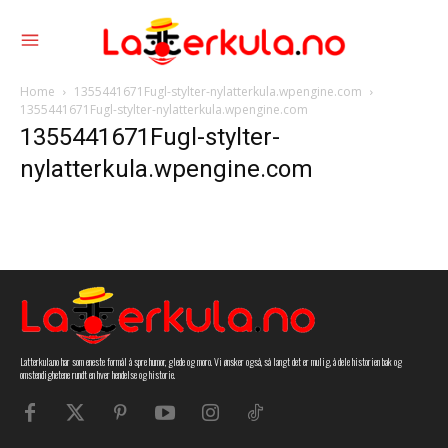
Home
1355441671Fugl-stylter-nylatterkula.wpengine.com
1355441671Fugl-stylter-nylatterkula.wpengine.com
1355441671Fugl-stylter-
nylatterkula.wpengine.com
Latterkula.no har som eneste formål å spre humor, glede og moro. Vi ønsker også, så langt det er mulig, å dele historien bak og
omstendighetene rundt en hver hendelse og historie.