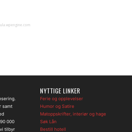
ula.wpengine.com
NYTTIGE LINKER
nsering.
Ferie og opplevelser
er samt
Humor og Satire
ed
Matoppskrifter, interiør og hage
 90 000
Søk Lån
i tilbyr
Bestill hotell