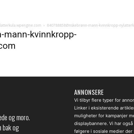
atterkula.wpengine.com
840788858Ønskebrønn-mann-kvinnkropp-nylatterk
-mann-kvinnkropp-
.com
ANNONSERE
Vi tilbyr flere typer for anno
Linker i eksisterende artikl
lede og moro.
muligheter for kampanjer m
displaybannere. Vi har også
en bak og
følgere i sosiale medier der v