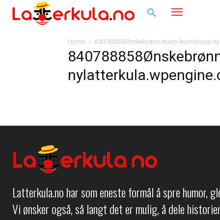
Home
840788858Ønskebrønn-mann-kvinnkropp-nyl
840788858Ønskebrønn
nylatterkula.wpengine
Latterkula.no har som eneste formål å spre humor, g
Vi ønsker også, så langt det er mulig, å dele histori