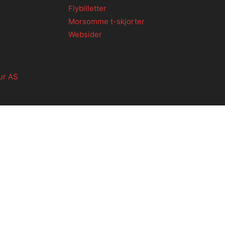
Flybilletter
Morsomme t-skjorter
Websider
ur AS