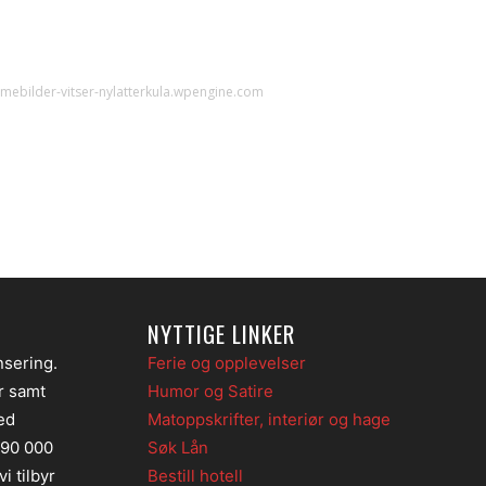
ilder-vitser-nylatterkula.wpengine.com
NYTTIGE LINKER
nsering.
Ferie og opplevelser
er samt
Humor og Satire
ed
Matoppskrifter, interiør og hage
 90 000
Søk Lån
i tilbyr
Bestill hotell