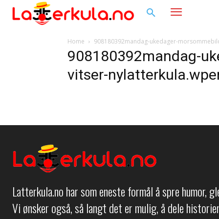
Home
908180392mandag-ukedager-morsommebilder
908180392mandag-uke
vitser-nylatterkula.wp
Latterkula.no har som eneste formål å spre humor, g
Vi ønsker også, så langt det er mulig, å dele histori