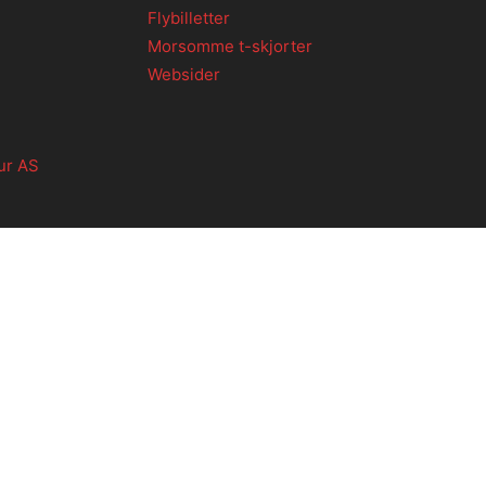
Flybilletter
Morsomme t-skjorter
Websider
ur AS