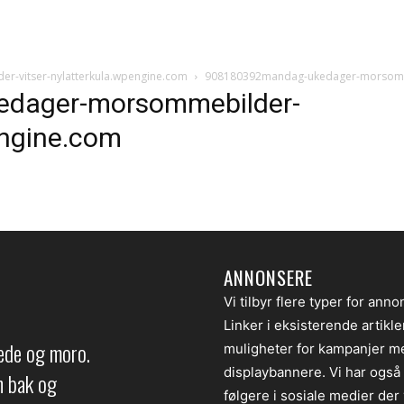
-vitser-nylatterkula.wpengine.com
908180392mandag-ukedager-morsommeb
dager-morsommebilder-
engine.com
ANNONSERE
Vi tilbyr flere typer for anno
Linker i eksisterende artikl
lede og moro.
muligheter for kampanjer m
displaybannere. Vi har også
en bak og
følgere i sosiale medier der v